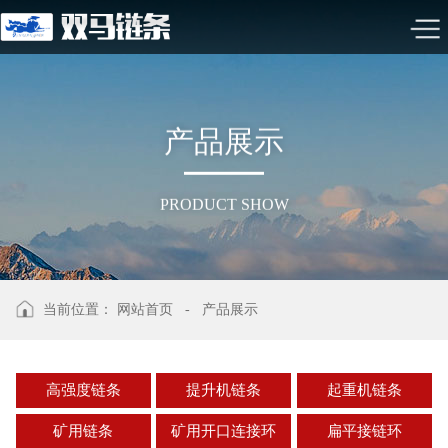
产
品
展
示
PRODUCT SHOW
当前位置：
网站首页
-
产品展示
高强度链条
提升机链条
起重机链条
矿用链条
矿用开口连接环
扁平接链环