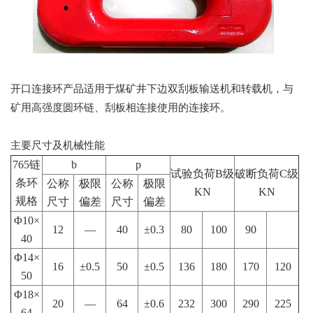
开口连接环产品适用于煤矿井下边双刮板输送机和转载机，与
矿用高强度圆环链、刮板相连接使用的连接环。
主要尺寸及机械性能
765链
b
p
试验负荷B级
破断负荷C级
条环
公称
极限
公称
极限
KN
KN
规格
尺寸
偏差
尺寸
偏差
Φ10×
12
—
40
±0.3
80
100
90
40
Φ14×
16
±0.5
50
±0.5
136
180
170
120
50
Φ18×
20
—
64
±0.6
232
300
290
225
64