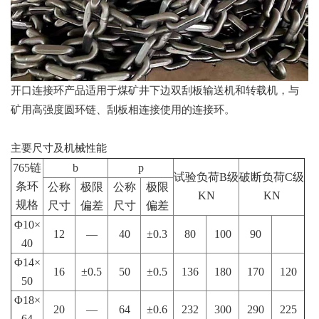
开口连接环产品适用于煤矿井下边双刮板输送机和转载机，与
矿用高强度圆环链、刮板相连接使用的连接环。
主要尺寸及机械性能
765链
b
p
试验负荷B级
破断负荷C级
条环
公称
极限
公称
极限
KN
KN
规格
尺寸
偏差
尺寸
偏差
Φ10×
12
—
40
±0.3
80
100
90
40
Φ14×
16
±0.5
50
±0.5
136
180
170
120
50
Φ18×
20
—
64
±0.6
232
300
290
225
64