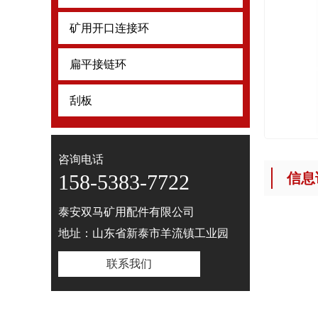
矿用开口连接环
矿用开口连
扁平接链环
扁平接链环
刮板
刮板
咨询电话
158-5383-7722
信息
泰安双马矿用配件有限公司
地址：山东省新泰市羊流镇工业园
联系我们