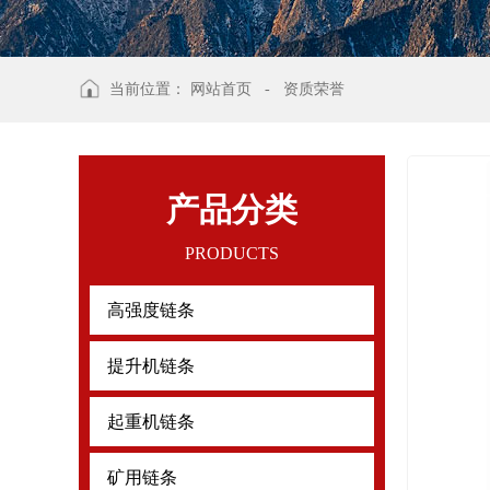
当前位置：
网站首页
-
资质荣誉
产品分类
PRODUCTS
高强度链条
高强度链条
提升机链条
提升机链条
起重机链条
起重机链条
矿用链条
矿用链条