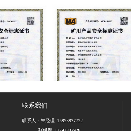
联系我们
联系人：朱经理 15853837722
张经理 13793837928