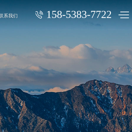
158-5383-7722
联系我们